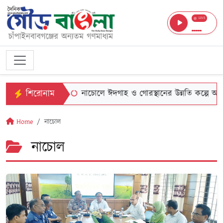
LIVE
শিরোনাম
সেবা
নাচোলে ঈদগাহ ও গোরস্থানের উন্নতি কল্পে আলোচনা সভা
Home
নাচোল
নাচোল