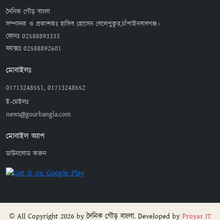
দৈনিক গৌড় বাংলা
সম্পাদক ও প্রকাশকঃ হাসিব হোসেন বেলেপুকুর,চাঁপাইনবাবগঞ্জ।
ফোনঃ
02588893333
ফ্যাক্সঃ
02588892601
মোবাইলঃ
01713248551, 01713248552
ই-মেইলঃ
news@gourbangla.com
মোবাইল অ্যাপ
ডাউনলোড করুন
© All Copyright 2026 by দৈনিক গৌড় বাংলা. Developed by
Proyas IT