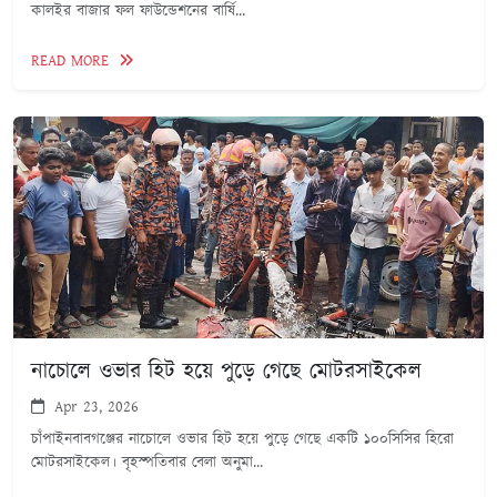
কালইর বাজার ফল ফাউন্ডেশনের বার্ষি...
READ MORE
নাচোলে ওভার হিট হয়ে পুড়ে গেছে মোটরসাইকেল
Apr 23, 2026
চাঁপাইনবাবগঞ্জের নাচোলে ওভার হিট হয়ে পুড়ে গেছে একটি ১০০সিসির হিরো
মোটরসাইকেল। বৃহস্পতিবার বেলা অনুমা...