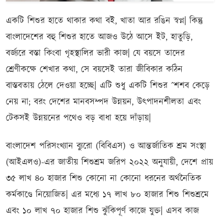
একটি শিশুর হাতে থাকার কথা বই, খাতা আর রঙিন স্বপ্ন| কিন্তু
বাংলাদেশের বহু শিশুর হাতে আজও উঠে আসে ইট, হাতুড়ি,
বর্জ্যরে বস্তা কিংবা গৃহস্থালির ভারী কাজ| যে বয়সে তাদের
শ্রেণীকক্ষে শেখার কথা, সে বয়সেই তারা জীবিকার কঠিন
বাস্তবতায় ঠেলে দেওয়া হচ্ছে| এটি শুধু একটি শিশুর ˆশশব কেড়ে
নেয় না; বরং দেশের মানবসম্পদ উন্নয়ন, উৎপাদনশীলতা এবং
টেকসই উন্নয়নের পথেও বড় বাধা হয়ে দাঁড়ায়|
বাংলাদেশ পরিসংখ্যান ব্যুরো (বিবিএস) ও আন্তর্জাতিক শ্রম সংস্থা
(আইএলও)-এর জাতীয় শিশুশ্রম জরিপ ২০২২ অনুযায়ী, দেশে প্রায়
৩৫ লাখ ৪০ হাজার শিশু কোনো না কোনো ধরনের অর্থনৈতিক
কর্মকাণ্ডে নিয়োজিত| এর মধ্যে ১৭ লাখ ৮০ হাজার শিশু শিশুশ্রমে
এবং ১০ লাখ ৭০ হাজার শিশু ঝুঁকিপূর্ণ কাজে যুক্ত| এসব কাজ