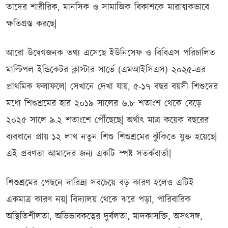
তাদের শারীরিক, মানসিক ও সামাজিক বিকাশকে মারাত্মকভাবে
ক্ষতিগ্রস্ত করছে|
আরো উদ্বেগজনক তথ্য এসেছে ইউনিসেফ ও বিবিএস পরিচালিত
মাল্টিপল ইন্ডিকেটর ক্লাস্টার সার্ভে (এমআইসিএস) ২০২৫-এর
প্রাথমিক ফলাফলে| সেখানে দেখা যায়, ৫-১৭ বছর বয়সী শিশুদের
মধ্যে শিশুশ্রমের হার ২০১৯ সালের ৬.৮ শতাংশ থেকে বেড়ে
২০২৫ সালে ৯.২ শতাংশে পৌঁছেছে| অর্থাৎ মাত্র কয়েক বছরের
ব্যবধানে প্রায় ১২ লাখ নতুন শিশু শিশুশ্রমের ঝুঁকিতে যুক্ত হয়েছে|
এই প্রবণতা আমাদের জন্য একটি স্পষ্ট সতর্কবার্তা|
শিশুশ্রমের পেছনে দারিদ্র্য সবচেয়ে বড় কারণ হলেও এটিই
একমাত্র কারণ নয়| বিদ্যালয় থেকে ঝরে পড়া, পারিবারিক
অস্থিতিশীলতা, অভিভাবকত্বের দুর্বলতা, মাদকাসক্তি, অসৎসঙ্গ,