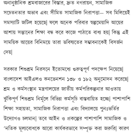
অনানুষ্ঠানিক শ্রমবাজারের বিস্তার, দ্রুত নগরায়ন, সামাজিক
সচেতনতার অভাব এবং সীমিত সামাজিক নিরাপত্তা— সব মিলিয়েই
সমস্যাটি জটিল হয়েছে| ফলে অনেক পরিবার স্বল্পমেয়াদি আয়ের
আশায় সন্তানের শিক্ষা বন্ধ করে কাজে পাঠাতে বাধ্য হয়| কিন্তু এই
সাময়িক আয়ের বিনিময়ে তারা ভবিষ্যতের সম্ভাবনাকেই বিসর্জন
দেয়|
সরকার শিশুশ্রম নিরসনে ইতোমধ্যে গুরুত্বপূর্ণ পদক্ষেপ নিয়েছে|
বাংলাদেশ আইএলও কনভেনশন ১৩৮ ও ১৮২ অনুমোদন করেছে|
শ্রম ও কর্মসংস্থান মন্ত্রণালয়ের জাতীয় কর্মপরিকল্পনার আওতায়
ঝুঁকিপূর্ণ শিশুশ্রম নির্মূলে বিভিন্ন কর্মসূচি বাস্তবায়িত হচ্ছে| পাশাপাশি
শিক্ষা সহায়তা, সামাজিক নিরাপত্তা এবং বিদ্যালয়ে পুনঃভর্তির
উদ্যোগও চলমান| তবে আইন ও প্রকল্পের পাশাপাশি সামাজিক ও
ˆনতিক মূল্যবোধকে আরো কার্যকরভাবে সম্পৃক্ত করা জরুরি| কারণ