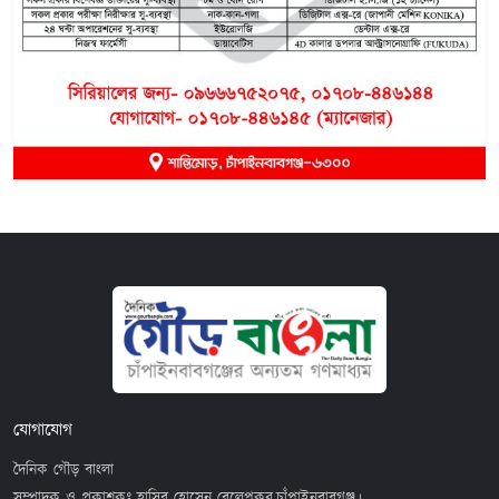
যোগাযোগ
দৈনিক গৌড় বাংলা
সম্পাদক ও প্রকাশকঃ হাসিব হোসেন বেলেপুকুর,চাঁপাইনবাবগঞ্জ।