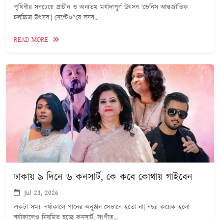
পৃথিবীর সবচেয়ে প্রাচীন ও অন্যতম মর্যাদাপূর্ণ উৎসব ‘ভেনিস আন্তর্জাতিক
চলচ্চিত্র উৎসব’| সেপ্টে¤^রে বসব...
READ MORE
ঢাকায় ৯ দিনে ৬ কনসার্ট, কে কবে কোথায় গাইবেন
Jul 23, 2026
একটা সময় বর্ষাকালে গানের অনুষ্ঠান সেভাবে হতো না| বছর কয়েক হলো
বর্ষাকালেও নিয়মিত হচ্ছে কনসার্ট, সংগীত...