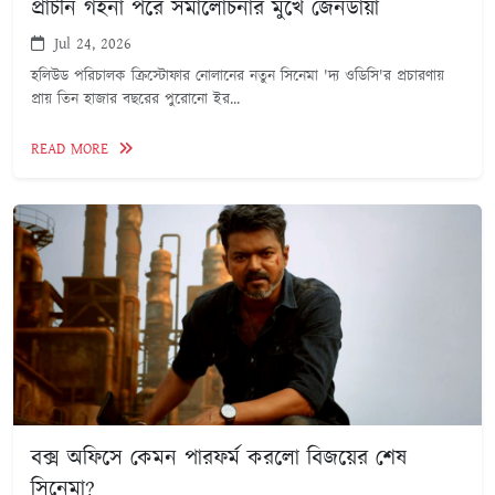
প্রাচীন গহনা পরে সমালোচনার মুখে জেনডায়া
Jul 24, 2026
হলিউড পরিচালক ক্রিস্টোফার নোলানের নতুন সিনেমা 'দ্য ওডিসি'র প্রচারণায়
প্রায় তিন হাজার বছরের পুরোনো ইর...
READ MORE
বক্স অফিসে কেমন পারফর্ম করলো বিজয়ের শেষ
সিনেমা?