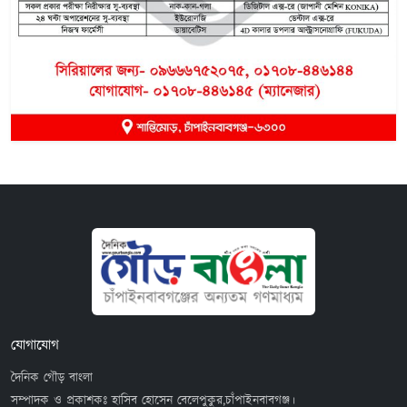
যোগাযোগ
দৈনিক গৌড় বাংলা
সম্পাদক ও প্রকাশকঃ হাসিব হোসেন বেলেপুকুর,চাঁপাইনবাবগঞ্জ।