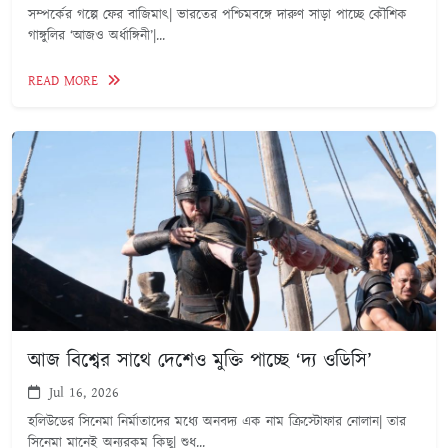
সম্পর্কের গল্পে ফের বাজিমাৎ| ভারতের পশ্চিমবঙ্গে দারুণ সাড়া পাচ্ছে কৌশিক
গাঙ্গুলির ‘আজও অর্ধাঙ্গিনী’|...
READ MORE
আজ বিশ্বের সাথে দেশেও মুক্তি পাচ্ছে ‘দ্য ওডিসি’
Jul 16, 2026
হলিউডের সিনেমা নির্মাতাদের মধ্যে অনবদ্য এক নাম ক্রিস্টোফার নোলান| তার
সিনেমা মানেই অন্যরকম কিছু| শুধ...