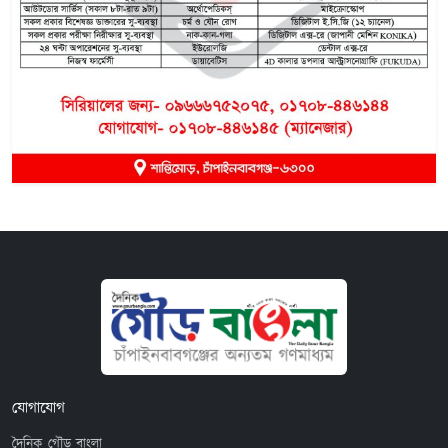
যোগাযোগ
দৈনিক গৌড় বাংলা