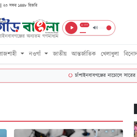
্দ || ২৩ সফর ১৪৪৮ হিজরি
LIVE
রাজশাহী
নওগাঁ
জাতীয়
আন্তর্জাতিক
খেলাধুলা
বিনো
চাঁপাইনবাবগঞ্জের নাচোলে সারের জন্য ভ