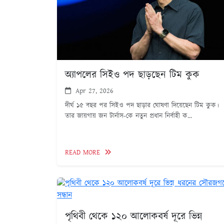
অ্যাপলের সিইও পদ ছাড়ছেন টিম কুক
Apr 27, 2026
দীর্ঘ ১৫ বছর পর সিইও পদ ছাড়ার ঘোষণা দিয়েছেন টিম কুক।
তার জায়গায় জন টার্নাস-কে নতুন প্রধান নির্বাহী ক...
READ MORE
পৃথিবী থেকে ১২০ আলোকবর্ষ দূরে ভিন্ন