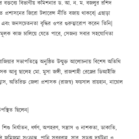
র বক্তব্যে বিভাগীয় কমিশনার ড. আ. ন. ম. বজলুর রশিদ
রতে প্রশাসনের জিরো টলারেন্স নীতি বজায় থাকবে| এছাড়া
হণ এবং জনসচেতনতা বৃদ্ধির ওপর গুরুত্বারোপ করেন তিনি|
উন্নয়নমূলক কাজ চালিয়ে যেতে পারে, সেজন্য সবার সহযোগিতা
রাজিয়ার সভাপতিত্বে অনুষ্ঠিত উন্মুক্ত আলোচনায় বিশেষ অতিথি
াসক আবু ছালেহ মো. মুসা জঙ্গী, রাজশাহী রেঞ্জের ডিআইজি
বাস, অতিরিক্ত জেলা প্রশাসক (রাজস্ব) ফয়সাল রায়হান, নাচোল
 উপস্থিত ছিলেন|
 শিশু নির্যাতন, ধর্ষণ, অপহরণ, সন্ত্রাস ও নাশকতা, ডাকাতি,
কারি জমিজমা সংক্রান্ত, পানি সরবরাহ, সার, সড়ক দুর্ঘটনা ও