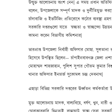
উন্মুক্ত আলোচনায় অংশ নেন| এ সময় প্রধান অতিথি
বলেন, উপজেলাকে সম্পূর্ণ মাদক ও দুর্নীতিমুক্ত ক
চাঁদাবাজি ও ইভটিজিং প্রতিরোধে কঠোর ব্যবস্থা গ্র
সরকারি দপ্তরগুলো যাতে স্বচ্ছতা ও স্বাচ্ছন্দ্যে 
কামনা করেন বিভাগীয় কমিশনার|
ভারপ্রাপ্ত উপজেলা নির্বাহী অফিসার মোছা. সুলতানা 
হিসেবে উপস্থিত ছিলেন— চাঁপাইনবাবগঞ্জ জেলা প্রশ
মোহাম্মদ শাহজাহান, পুলিশ সুপার গৌতম কুমার বিশ্
থানার অফিসার ইনচার্জ সুকোমল চন্দ্র দেবনাথ|
এছাড়া বিভিন্ন সরকারি দপ্তরের ঊর্ধ্বতন কর্মকর্তারা
মুক্ত আলোচনায় মাদক, বাল্যবিয়ে, ধর্ষণ, খুন, নারী ও
চোরাকারবারি, ছিনতাই, রাস্তাঘাট, স্বাস্থ্য সেবা, সর