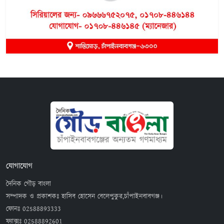
যোগাযোগ
দৈনিক গৌড় বাংলা
সম্পাদক ও প্রকাশকঃ হাসিব হোসেন বেলেপুকুর,চাঁপাইনবাবগঞ্জ।
ফোনঃ
02588893333
ফ্যাক্সঃ
02588892601