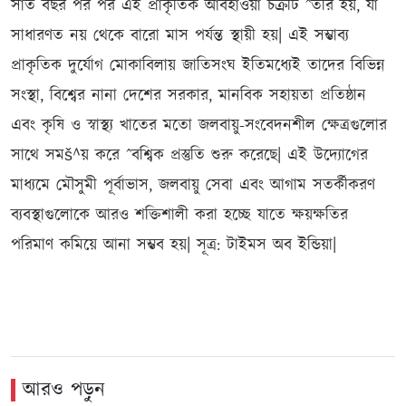
সাত বছর পর পর এই প্রাকৃতিক আবহাওয়া চক্রটি ˆতরি হয়, যা
সাধারণত নয় থেকে বারো মাস পর্যন্ত স্থায়ী হয়| এই সম্ভাব্য
প্রাকৃতিক দুর্যোগ মোকাবিলায় জাতিসংঘ ইতিমধ্যেই তাদের বিভিন্ন
সংস্থা, বিশ্বের নানা দেশের সরকার, মানবিক সহায়তা প্রতিষ্ঠান
এবং কৃষি ও স্বাস্থ্য খাতের মতো জলবায়ু-সংবেদনশীল ক্ষেত্রগুলোর
সাথে সমš^য় করে ˆবশ্বিক প্রস্তুতি শুরু করেছে| এই উদ্যোগের
মাধ্যমে মৌসুমী পূর্বাভাস, জলবায়ু সেবা এবং আগাম সতর্কীকরণ
ব্যবস্থাগুলোকে আরও শক্তিশালী করা হচ্ছে যাতে ক্ষয়ক্ষতির
পরিমাণ কমিয়ে আনা সম্ভব হয়| সূত্র: টাইমস অব ইন্ডিয়া|
আরও পড়ুন