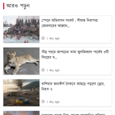
আরও পড়ুন
স্পেনে অভিবাসন সংকট : সীমান্ত নিরাপত্তা
জোরদারের আহ্বান...
1 day ago
তীব্র গরমে জাপানের তামা জুলজিক্যাল পার্কের ৩টি
সিংহের ম...
1 day ago
রাশিয়ার জনাকীর্ণ সৈকতে আছড়ে পড়লো ড্রোন,
নিহত ৭
1 day ago