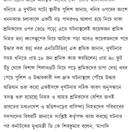
মাদাপাট্টানা গ্রামে অবস্থিত কাবেরী কোম্পানির মালিকানাধীন
খনিতে এ দুর্ঘটনা ঘটে| স্থানীয় পুলিশ জানায়, খনির ওপরের অংশে
খননকাজ চলাকালে একটি বড় পাথরখণ্ড আলগা হয়ে নিচে থাকা
শ্রমিকদের ওপর ভেঙে পড়ে| এতে ঘটনাস্থলেই কয়েকজন শ্রমিক
নিহত হন| ধ্বংসস্তূপের নিচে আটকে পড়া আরও কয়েকজনকে পরে
উদ্ধার করা হয়| খবর এনডিটিভির| এক শ্রমিক জানান, দুর্ঘটনার
সময় খনিতে প্রায় ১৮ জন শ্রমিক কাজ করছিলেন| প্রায় ৪০ ফুট
উঁচু থেকে বিশাল শিলাখণ্ডটি নিচে পড়ে শ্রমিকদের চাপা দেয়| খবর
পেয়ে পুলিশ ও উদ্ধারকারী দল দ্রুত ঘটনাস্থলে পৌঁছে উদ্ধার
অভিযান শুরু করে| একইসঙ্গে দুর্ঘটনার সঠিক কারণ অনুসন্ধানে
তদন্ত শুরু হয়েছে| নিহত ও আহত শ্রমিকদের বেশির ভাগই
ভারতের মধ্যপ্রদেশ ও ছত্তিশগড়ের বাসিন্দা| নিহতদের পরিবারের
সদস্যদের বিষয়টি জানাতে সংশ্লিষ্ট কর্তৃপক্ষ কাজ করছে| ঘটনার
পর কর্নাটকের মুখ্যমন্ত্রী ডি কে শিবকুমার বলেন, ‘মাগাদি