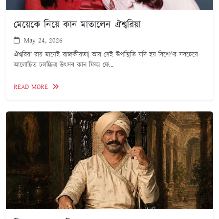
মেয়েকে নিয়ে কান মাতালেন ঐশ্বরিয়া
May 24, 2026
ঐশ্বরিয়া রায় মানেই রাজকীয়তা| আর সেই উপস্থিতি যদি হয় বিশে^র সবচেয়ে
আলোচিত চলচ্চিত্র উৎসব কান ফিল্ম ফে...
READ MORE