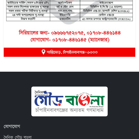
যোগাযোগ
দৈনিক গৌড় বাংলা