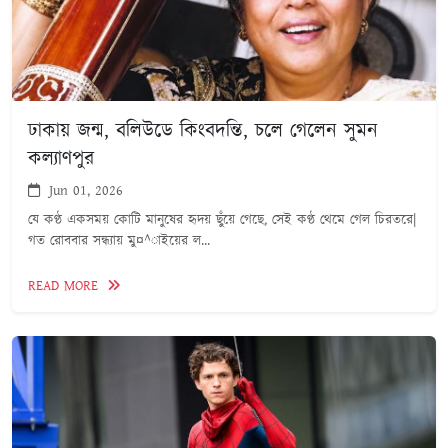
ঢাকায় জন্ম, বলিউডে কিংবদন্তি, চলে গেলেন সুমন
কল্যাণপুর
Jun 01, 2026
যে কণ্ঠ একসময় কোটি মানুষের হৃদয় ছুঁয়ে গেছে, সেই কণ্ঠ থেমে গেল চিরতরে|
গত রোববার সন্ধ্যায় মু¤^াইয়ের ল...
READ MORE