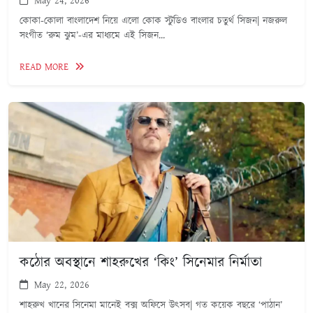
May 24, 2026
কোকা-কোলা বাংলাদেশ নিয়ে এলো কোক স্টুডিও বাংলার চতুর্থ সিজন| নজরুল
সংগীত ‘রুম ঝুম’-এর মাধ্যমে এই সিজন...
READ MORE
কঠোর অবস্থানে শাহরুখের ‘কিং’ সিনেমার নির্মাতা
May 22, 2026
শাহরুখ খানের সিনেমা মানেই বক্স অফিসে উৎসব| গত কয়েক বছরে ‘পাঠান’