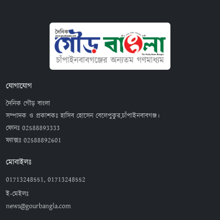
যোগাযোগ
দৈনিক গৌড় বাংলা
সম্পাদক ও প্রকাশকঃ হাসিব হোসেন বেলেপুকুর,চাঁপাইনবাবগঞ্জ।
ফোনঃ
02588893333
ফ্যাক্সঃ
02588892601
মোবাইলঃ
01713248551, 01713248552
ই-মেইলঃ
news@gourbangla.com