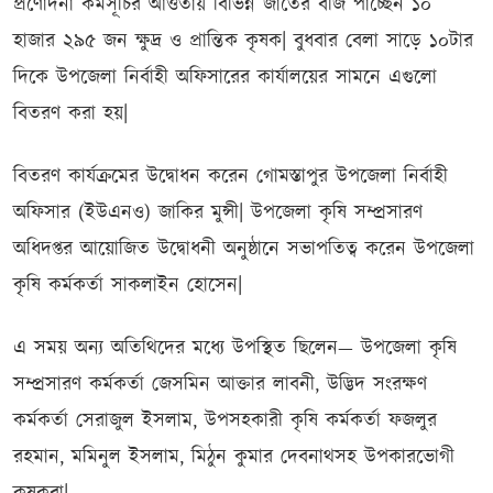
প্রণোদনা কর্মসূচির আওতায় বিভিন্ন জাতের বীজ পাচ্ছেন ১০
হাজার ২৯৫ জন ক্ষুদ্র ও প্রান্তিক কৃষক| বুধবার বেলা সাড়ে ১০টার
দিকে উপজেলা নির্বাহী অফিসারের কার্যালয়ের সামনে এগুলো
বিতরণ করা হয়|
বিতরণ কার্যক্রমের উদ্বোধন করেন গোমস্তাপুর উপজেলা নির্বাহী
অফিসার (ইউএনও) জাকির মুন্সী| উপজেলা কৃষি সম্প্রসারণ
অধিদপ্তর আয়োজিত উদ্বোধনী অনুষ্ঠানে সভাপতিত্ব করেন উপজেলা
কৃষি কর্মকর্তা সাকলাইন হোসেন|
এ সময় অন্য অতিথিদের মধ্যে উপস্থিত ছিলেন— উপজেলা কৃষি
সম্প্রসারণ কর্মকর্তা জেসমিন আক্তার লাবনী, উদ্ভিদ সংরক্ষণ
কর্মকর্তা সেরাজুল ইসলাম, উপসহকারী কৃষি কর্মকর্তা ফজলুর
রহমান, মমিনুল ইসলাম, মিঠুন কুমার দেবনাথসহ উপকারভোগী