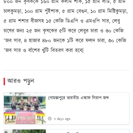
৮০০ জন কৃষককে ১৬০ গ্রাম কলমি শাক, ১৫ গ্রাম লাউ, ৫ গ্রাম
চালকুমড়া, ১০০ গ্রাম পুঁইশাক, ৫ গ্রাম বেগুন, ১০ গ্রাম মিষ্টিকুমড়া,
৫ গ্রাম শশার বীজসহ ১৫ কেজি ডিএপি ও এমওপি সার, লেবু
চাষের জন্য ২৫ জন কৃষকের ৫টি করে লেবুর চারা ও ৩০ কেজি
ˆজব সার, ৪ হাজার ৪৮০ জনকে ১টি করে ফলদ চারা, ৩০ কেজি
ˆজব সার ও বাঁশের খুঁটি বিতরণ করা হবে|
আরও পড়ুন
গোমস্তাপুরে ভারতীয় এস্কাফ সিরাপ জব্দ
3 days ago