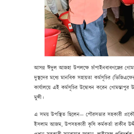
আসন্ন ঈদুল আজহা উপলক্ষে চাঁপাইনবাবগঞ্জের গ
দুস্থদের মধ্যে মানবিক সহায়তা কর্মসূচির (ভিজি
কার্যালয়ে এই কর্মসূচির উদ্বোধন করেন গোমস্তাপু
মুন্সী।
এ সময় উপস্থিত ছিলেন— পৌরসভার সহকারী প্রকৌশ
ইসলাম আজম, উপসহকারী কৃষি কর্মকর্তা রাকীব উদ