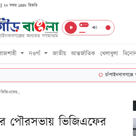
ব্দ || ২২ সফর ১৪৪৮ হিজরি
LIVE
রাজশাহী
নওগাঁ
জাতীয়
আন্তর্জাতিক
খেলাধুলা
বিনো
চাঁপাইনবাবগঞ্জে পদ্মা-মহ
 ভিজিএফের...
নপুর পৌরসভায় ভিজিএফের