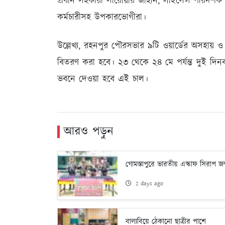
প্রধান সহকারী সারোয়ার জাহান, লাইসেন্স পরিদর্শ
কর্মচারীসহ উপকারভোগীরা।
উল্লেখ্য, রহনপুর পৌরসভার ৯টি ওয়ার্ডের অসহায়
বিতরণ করা হবে। ২৩ থেকে ২৪ মে পর্যন্ত দুই দিনব
ভবনে দেওয়া হবে এই চাল।
আরও পড়ুন
গোমস্তাপুরে ভারতীয় এস্কাফ সিরাপ জব
2 days ago
বাল্যবিয়ে ঠেকানো ছাত্রীর পাশে