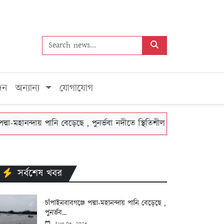
দন
অন্যান্য
যোগাযোগ
ানন্দায় পানি বেড়েছে , পুনর্ভবা নদীতে স্থিতিশীল
নাচোলে ট্রেনের
সর্বশেষ খবর
চাঁপাইনবাবগঞ্জে পদ্মা-মহানন্দায় পানি বেড়েছে ,
পুনর্ভব...
Aug 06, 2026