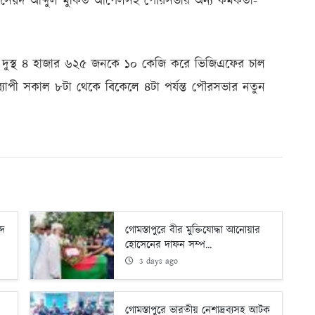
ক সৈয়দ আব্দুল মুকিত আপেলসহ পৌরসভার অন্য কর্মকর্তা-
 ও দুস্থ ৪ হাজার ৬২৫ জনকে ১০ কেজি করে ভিজিএফের চাল
্যাপী সকাল ৮টা থেকে বিকেলে ৪টা পর্যন্ত পৌরসভার নতুন
্দ
গোমস্তাপুরে বীর মুক্তিযোদ্ধা আনোয়ার
হোসেনের দাফন সম্প...
3 days ago
গোমস্তাপুরে ভারতীয় নেশাদ্রব্যসহ আটক