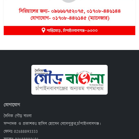
যোগাযোগ
দৈনিক গৌড় বাংলা
সম্পাদক ও প্রকাশকঃ হাসিব হোসেন বেলেপুকুর,চাঁপাইনবাবগঞ্জ।
ফোনঃ
02588893333