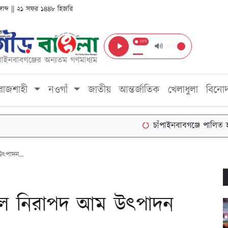
ঙ্গাব্দ || ২১ সফর ১৪৪৮ হিজরি
LIVE
রাজশাহী
নওগাঁ
জাতীয়
আন্তর্জাতিক
খেলাধুলা
বিনো
চাঁপাইনবাবগঞ্জে পালিত হচ্ছে জ
উৎপাদন...
চোলে নিরাপদ আম উৎপাদন