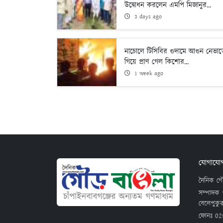
উদ্বোধন করলেন এমপি মিজানুর...
3 days ago
নাচোলে টিসিবির গুদামে আগুন নেভা
গিয়ে প্রাণ গেল কিশোর...
1 week ago
যোগাযো
দৈনিক গৌ
সম্পাদক 
বেলেপুকুর
ফোনঃ
02