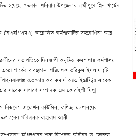
ঠিত হয়েছে| গতকাল শনিবার উপজেলার লক্ষ্মীপুরে গ্রিন গার্ডেন
|
সিয়েশন (বিএমপিএমএ) আয়োজিত কর্মশালাটির সহযোগিতা করে
ীনের সভাপতিত্বে দিনব্যাপী অনুষ্ঠিত কর্মশালায় কর্মশালয়
ন এগ্রো পার্কের ব্যবস্থাপনা পরিচালক তরিকুল ইসলাম (টি
ইনবাবগঞ্জ চে¤^ার অব কমার্স অ্যান্ড ইন্ডাস্ট্রির সাবেক
’র সাবেক সাধারণ সম্পাদক এম কোরাইশী মিলু|
বিজনেস প্রমোশন কাউন্সিল, বাণিজ্য মন্ত্রণালয়ের
 চে¤^ারের পরিচালক বাহারাম আলী|
ম্প্রসারণ অধিদপ্তরের শস্য বিশেষজ্ঞ কৃষিবিদ ড. জহুরুল