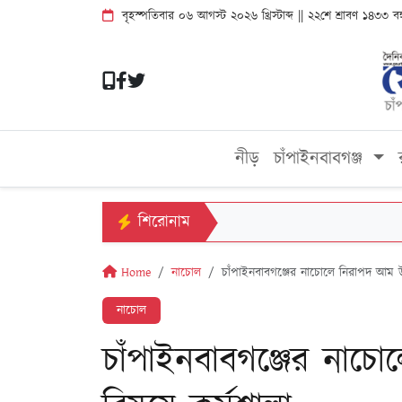
বৃহস্পতিবার ০৬ আগস্ট ২০২৬ খ্রিস্টাব্দ || ২২শে শ্রাবণ ১৪৩৩ ব
নীড়
চাঁপাইনবাবগঞ্জ
শিরোনাম
Home
নাচোল
চাঁপাইনবাবগঞ্জের নাচোলে নিরাপদ আম 
নাচোল
চাঁপাইনবাবগঞ্জের না