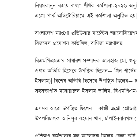
নিয়মকানুন বজায় রাখা” শীর্ষক কর্মশালা-২০২৬ অনুষ্
এগ্রো পার্ক অডিটোরিয়ামে এই কর্মশালা অনুষ্ঠিত হয়
বাংলাদেশ ম্যাংগো প্রডিউসার মার্চেন্টস অ্যাসো
বিজনেস প্রমোশন কাউন্সিল, বাণিজ্য মন্ত্রণালয়|
বিএমপিএমএ’র সাধারণ সম্পাদক আলহাজ মো. শুকুরুদ্দ
প্রধান অতিথি হিসেবে উপস্থিত ছিলেন— গ্রিন গার্ডে
ইসলাম)| বিশেষ অতিথি হিসেবে উপস্থিত ছিলেন— চাঁপা
সহসভাপতি মনোয়ারুল ইসলাম ডালিম, বিএমপিএমএ
এসময় আরো উপস্থিত ছিলেন— কাজী এগ্রো প্রোডাক্টস 
উপপরিচালক আনিসুর রহমান খান, চাঁপাইনবাবগঞ্জ
প্রশিক্ষণ কর্মশালার মূল আলোচক ছিলেন জেলা কৃষি স