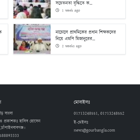
সচেতনতা বৃদ্ধিতে ক...
1 week ago
তে
নাচোলে প্রাথমিকের প্রধান শিক্ষকদের
নিয়ে এমপি মিজানুরের...
2 weeks ago
গ
মোবাইলঃ
ড় বাংলা
01713248551, 01713248552
ও প্রকাশকঃ হাসিব হোসেন
ই-মেইলঃ
,চাঁপাইনবাবগঞ্জ।
news@gourbangla.com
588893333