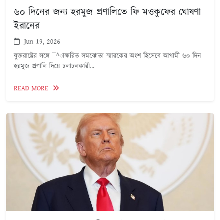
৬০ দিনের জন্য হরমুজ প্রণালিতে ফি মওকুফের ঘোষণা
ইরানের
Jun 19, 2026
যুক্তরাষ্ট্রের সঙ্গে ¯^াক্ষরিত সমঝোতা স্মারকের অংশ হিসেবে আগামী ৬০ দিন
হরমুজ প্রণালি দিয়ে চলাচলকারী...
READ MORE