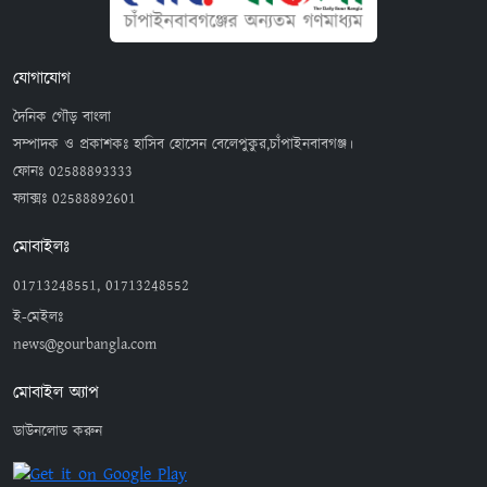
যোগাযোগ
দৈনিক গৌড় বাংলা
সম্পাদক ও প্রকাশকঃ হাসিব হোসেন বেলেপুকুর,চাঁপাইনবাবগঞ্জ।
ফোনঃ
02588893333
ফ্যাক্সঃ
02588892601
মোবাইলঃ
01713248551, 01713248552
ই-মেইলঃ
news@gourbangla.com
মোবাইল অ্যাপ
ডাউনলোড করুন