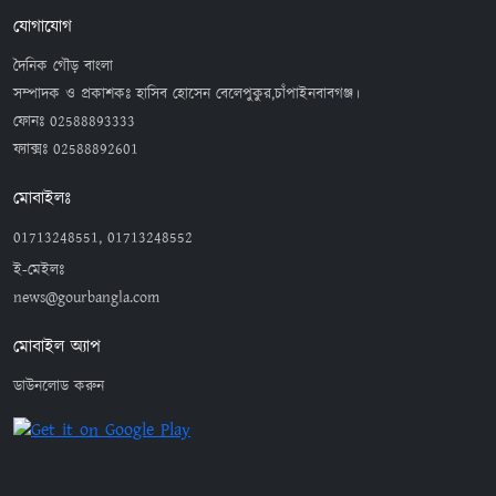
যোগাযোগ
দৈনিক গৌড় বাংলা
সম্পাদক ও প্রকাশকঃ হাসিব হোসেন বেলেপুকুর,চাঁপাইনবাবগঞ্জ।
ফোনঃ
02588893333
ফ্যাক্সঃ
02588892601
মোবাইলঃ
01713248551, 01713248552
ই-মেইলঃ
news@gourbangla.com
মোবাইল অ্যাপ
ডাউনলোড করুন