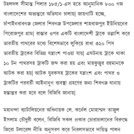
টহলদল সীমান্ত পিলার ১৮৫/১-এস হতে আনুমানিক ৮০০ গজ
বাংলাদেশের অভ্যন্তরে অভিযান চালায়| জায়গাটি হচ্ছে,
চাঁপাইনবাবগঞ্জ জেলার শিবগঞ্জ উপজেলার শাহবাজপুর ইউনিয়নের
পিরোজপুর গ্রাম| রাস্তার ওপর একটি বাংলাদেশী ট্রাকে তল্লাশি করে
ভারতীয় পাথরের মধ্যে বিশেষভাবে লুকিয়ে রাখা ৩২০ পিস
ভারতীয় ট্রাকের বিভিন্ন যন্ত্রাংশ পাওয়া যায়| এঘটনায় ট্রাকে থাকা
১০ টন পাথরসহ ট্রাকটি জব্দ করা হয় এবং মাহফুজুর রহমানকে
আটক করা হয়| আটক যুবকসহ ট্রাকের যন্ত্রাংশ এবং পাথর ও
ট্রাকটির পরবর্তী আইনানুগ ব্যবস্থা গ্রহণের জন্য শিবগঞ্জ থানায়
হস্তান্তর করা হবে বলে বিজিবি জানায়|
মহানন্দা ব্যাটালিয়নের অধিনায়ক লে. কর্নেল মোহাম্মদ তাজুল
ইসলাম চৌধুরী বলেন, বিজিবি সকল প্রকার চোরাচালানের বিরুদ্ধে
জিরো টলারেন্স নীতি অনুসরণ করে নিরলসভাবে দায়িত্ব পালন