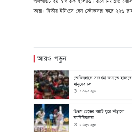
অলআউট হয় স্বাগতিক ইংল্যান্ড। তবে নিয়ন্ত্রিত বো
তারা। দ্বিতীয় ইনিংসে বেন স্টোকসরা করে ২২৬ রান
আরও পড়ুন
ভোজিনহাকে সংবর্ধনা জানাতে হাজার
মানুষের ঢল
2 days ago
গ্রিভস-চেজের ব্যাটে ঘুরে দাঁড়ালো
ক্যারিবিয়ানরা
2 days ago