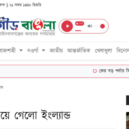
ঙ্গাব্দ || ২১ সফর ১৪৪৮ হিজরি
LIVE
রাজশাহী
নওগাঁ
জাতীয়
আন্তর্জাতিক
খেলাধুলা
বিনো
ফের বড় পর্দায় ফিরছেন প
্ড
 গেলো ইংল্যান্ড