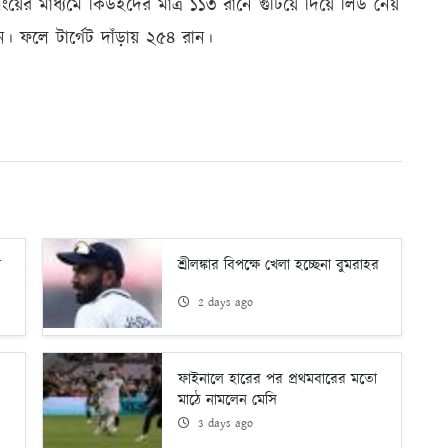
লিংয়ের মাধ্যমে কিউইদের মাত্র ১১৩ রানে গুটিয়ে দিয়ে লিড নেয়
। ফলে টার্গেট দাঁড়ায় ২৫৪ রান।
ো
শ্রীলঙ্কার বিপক্ষে খেলা হচ্ছেনা বুমরাহর
2 days ago
ফাইনালে হারের পর প্রথমবারের মতো
মাঠে নামলেন মেসি
3 days ago