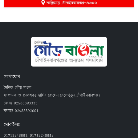
যোগাযোগ
দৈনিক গৌড় বাংলা
সম্পাদক ও প্রকাশকঃ হাসিব হোসেন বেলেপুকুর,চাঁপাইনবাবগঞ্জ।
ফোনঃ
02588893333
ফ্যাক্সঃ
02588892601
মোবাইলঃ
01713248551, 01713248552