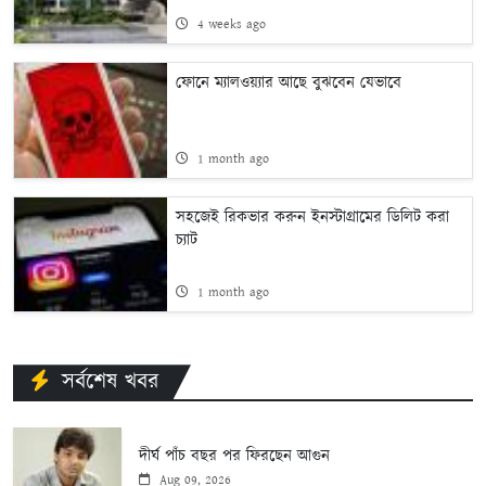
4 weeks ago
ফোনে ম্যালওয়্যার আছে বুঝবেন যেভাবে
1 month ago
সহজেই রিকভার করুন ইনস্টাগ্রামের ডিলিট করা
চ্যাট
1 month ago
সর্বশেষ খবর
দীর্ঘ পাঁচ বছর পর ফিরছেন আগুন
Aug 09, 2026