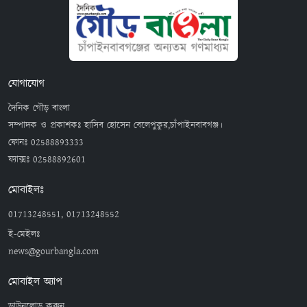
যোগাযোগ
দৈনিক গৌড় বাংলা
সম্পাদক ও প্রকাশকঃ হাসিব হোসেন বেলেপুকুর,চাঁপাইনবাবগঞ্জ।
ফোনঃ
02588893333
ফ্যাক্সঃ
02588892601
মোবাইলঃ
01713248551, 01713248552
ই-মেইলঃ
news@gourbangla.com
মোবাইল অ্যাপ
ডাউনলোড করুন