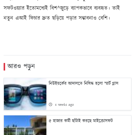
সফটওয়্যার ইতোমধ্যেই বিশ^জুড়ে ব্যাপকভাবে ব্যবহৃত। তাই
নতুন এআই ফিচার দ্রুত ছড়িয়ে পড়ার সম্ভাবনাও বেশি।
আরও পড়ুন
নিউইয়র্কের আদালতে নিষিদ্ধ হলো স্মার্ট গ্লাস
4 weeks ago
৫ হাজার কর্মী ছাঁটাই করছে মাইক্রোসফট