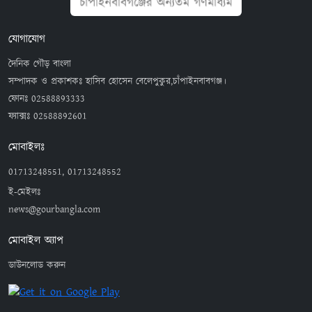
যোগাযোগ
দৈনিক গৌড় বাংলা
সম্পাদক ও প্রকাশকঃ হাসিব হোসেন বেলেপুকুর,চাঁপাইনবাবগঞ্জ।
ফোনঃ
02588893333
ফ্যাক্সঃ
02588892601
মোবাইলঃ
01713248551, 01713248552
ই-মেইলঃ
news@gourbangla.com
মোবাইল অ্যাপ
ডাউনলোড করুন