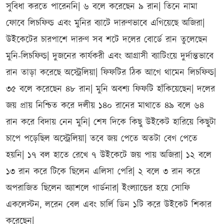
সুবিধা করতে পারেননি| ৬ বলে করেছেন ৯ রান| তিনে নামা
ফোবে লিচফিল্ড এবং মুনির ব্যাটে দারুণভাবে এগিয়েছে অজিরা|
উইকেটের চারপাশে দারুণ সব শটে দলের বোর্ডে রান তুলেছেন
মুনি-লিচফিল্ড| দুজনের কার্যকরী এবং আগ্রাসী ব্যাটিংয়ে দুর্দান্তভাবে
রান তাড়া করেছে অস্ট্রেলিয়া| ফিফটির ঠিক আগে থামেন লিচফিল্ড|
৩৫ বলে করেছেন ৪৮ রান| মুনি অবশ্য ফিফটি হাঁকিয়েছেন| দলের
জয় প্রায় নিশ্চিত করে দলীয় ১৪০ রানের মাথাতে ৪৯ বলে ৬৪
রান করে বিদায় নেন মুনি| শেষ দিকে কিছু উইকেট হারিয়ে কিছুটা
চাপে পড়েছিল অস্ট্রেলিয়া| তবে জয় পেতে অতটা বেগ পেতে
হয়নি| ১৭ বল হাতে রেখে ৭ উইকেটে জয় পায় অজিরা| ১২ বলে
১৩ রান করে টিকে ছিলেন এলিসা পেরি| ২ বলে ৩ রান করে
অপরাজিত ছিলেন অ্যাশলে গার্ডনার| ইংল্যান্ডের হয়ে সোফি
একলেস্টন, লরেন বেল এবং চার্লি ডিন ১টি করে উইকেট শিকার
করেছেন|