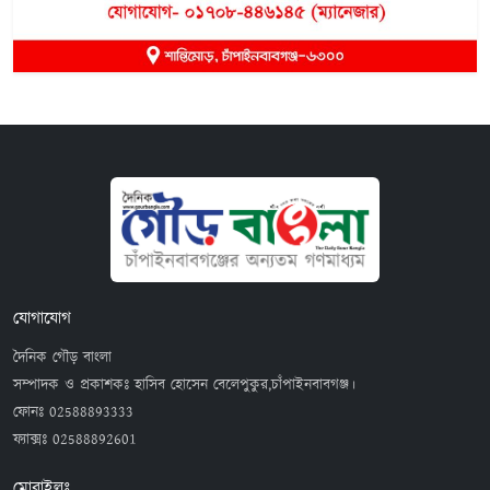
যোগাযোগ
দৈনিক গৌড় বাংলা
সম্পাদক ও প্রকাশকঃ হাসিব হোসেন বেলেপুকুর,চাঁপাইনবাবগঞ্জ।
ফোনঃ
02588893333
ফ্যাক্সঃ
02588892601
মোবাইলঃ