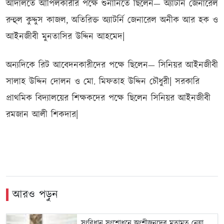
আদালতে আপিলকারীর পক্ষে শুনানিতে ছিলেন— অ্যাটর্নি জেনারেল
রুহুল কুদ্দুস কাজল, অতিরিক্ত অ্যাটর্নি জেনারেল অনীক আর হক ও
আইনজীবী মুনতাসির উদ্দিন আহমেদ|
অন্যদিকে রিট আবেদনকারীদের পক্ষে ছিলেন— সিনিয়র আইনজীবী
সালাহ উদ্দিন দোলন ও মো. মিফতাহ উদ্দিন চৌধুরী| সরকারি
প্রাথমিক বিদ্যালয়ের শিক্ষকদের পক্ষে ছিলেন সিনিয়র আইনজীবী
রমজান আলী শিকদার|
আরও পড়ুন
সংবিধান সংশোধনে অংশীজনদের মতামত নেয়া