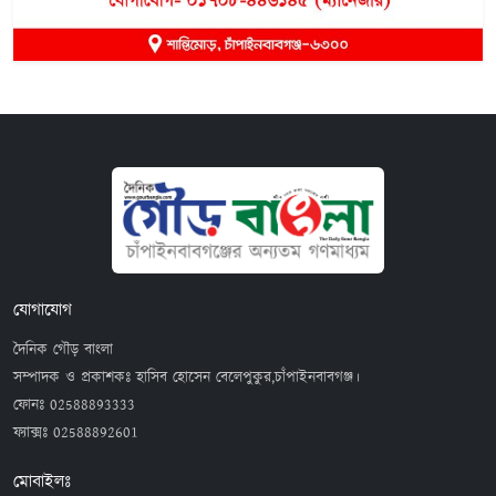
যোগাযোগ
দৈনিক গৌড় বাংলা
সম্পাদক ও প্রকাশকঃ হাসিব হোসেন বেলেপুকুর,চাঁপাইনবাবগঞ্জ।
ফোনঃ
02588893333
ফ্যাক্সঃ
02588892601
মোবাইলঃ