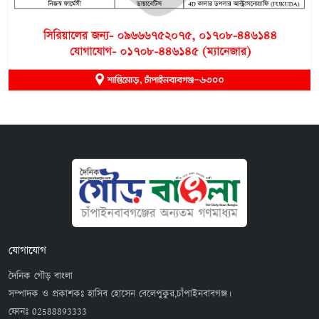
যোগাযোগ
দৈনিক গৌড় বাংলা
সম্পাদক ও প্রকাশকঃ হাসিব হোসেন বেলেপুকুর,চাঁপাইনবাবগঞ্জ।
ফোনঃ
02588893333