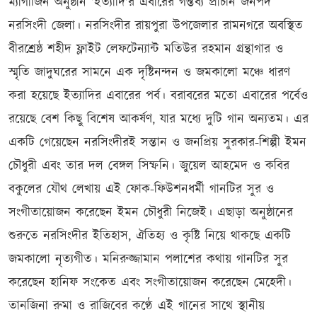
ম্যাগাজিন অনুষ্ঠান ‘ইত্যাদি’র এবারের গন্তব্য প্রাচীন জনপদ
নরসিংদী জেলা। নরসিংদীর রায়পুরা উপজেলার রামনগরে অবস্থিত
বীরশ্রেষ্ঠ শহীদ ফ্লাইট লেফটেন্যান্ট মতিউর রহমান গ্রন্থাগার ও
স্মৃতি জাদুঘরের সামনে এক দৃষ্টিনন্দন ও জমকালো মঞ্চে ধারণ
করা হয়েছে ইত্যাদির এবারের পর্ব। বরাবরের মতো এবারের পর্বেও
রয়েছে বেশ কিছু বিশেষ আকর্ষণ, যার মধ্যে দুটি গান অন্যতম। এর
একটি গেয়েছেন নরসিংদীরই সন্তান ও জনপ্রিয় সুরকার-শিল্পী ইমন
চৌধুরী এবং তার দল বেঙ্গল সিম্ফনি। জুয়েল আহমেদ ও কবির
বকুলের যৌথ লেখায় এই ফোক-ফিউশনধর্মী গানটির সুর ও
সংগীতায়োজন করেছেন ইমন চৌধুরী নিজেই। এছাড়া অনুষ্ঠানের
শুরুতে নরসিংদীর ইতিহাস, ঐতিহ্য ও কৃষ্টি নিয়ে থাকছে একটি
জমকালো নৃত্যগীত। মনিরুজ্জামান পলাশের কথায় গানটির সুর
করেছেন হানিফ সংকেত এবং সংগীতায়োজন করেছেন মেহেদী।
তানজিনা রুমা ও রাজিবের কণ্ঠে এই গানের সাথে স্থানীয়