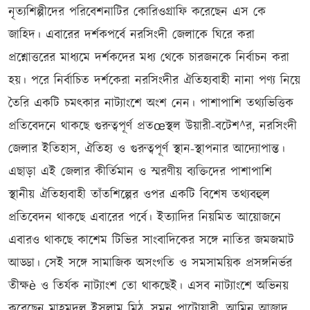
নৃত্যশিল্পীদের পরিবেশনাটির কোরিওগ্রাফি করেছেন এস কে
জাহিদ। এবারের দর্শকপর্বে নরসিংদী জেলাকে ঘিরে করা
প্রশ্নোত্তরের মাধ্যমে দর্শকদের মধ্য থেকে চারজনকে নির্বাচন করা
হয়। পরে নির্বাচিত দর্শকেরা নরসিংদীর ঐতিহ্যবাহী নানা পণ্য নিয়ে
তৈরি একটি চমৎকার নাট্যাংশে অংশ নেন। পাশাপাশি তথ্যভিত্তিক
প্রতিবেদনে থাকছে গুরুত্বপূর্ণ প্রতœস্থল উয়ারী-বটেশ^র, নরসিংদী
জেলার ইতিহাস, ঐতিহ্য ও গুরুত্বপূর্ণ স্থান-স্থাপনার আদ্যোপান্ত।
এছাড়া এই জেলার কীর্তিমান ও স্মরণীয় ব্যক্তিদের পাশাপাশি
স্থানীয় ঐতিহ্যবাহী তাঁতশিল্পের ওপর একটি বিশেষ তথ্যবহুল
প্রতিবেদন থাকছে এবারের পর্বে। ইত্যাদির নিয়মিত আয়োজনে
এবারও থাকছে কাশেম টিভির সাংবাদিকের সঙ্গে নাতির জমজমাট
আড্ডা। সেই সঙ্গে সামাজিক অসংগতি ও সমসাময়িক প্রসঙ্গনির্ভর
তীক্ষè ও তির্যক নাট্যাংশ তো থাকছেই। এসব নাট্যাংশে অভিনয়
করেছেন মাহমুদুল ইসলাম মিঠু, সুমন পাটোয়ারী, আমিন আজাদ,