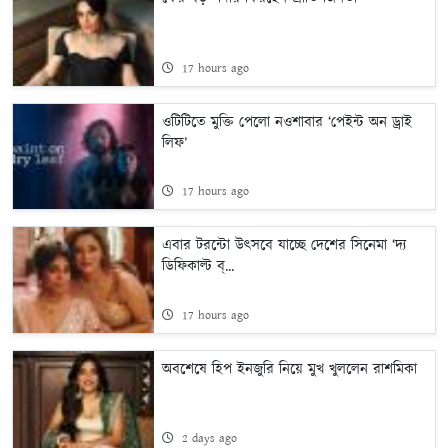
17 hours ago
ওটিটিতে মুক্তি পেলো নওশাবার ‘পেইন্ট অন ড্রাই
লিফ’
17 hours ago
এবার টরন্টো উৎসবে যাচ্ছে দেশের সিনেমা ‘দ্য
ডিফিকাল্ট ব্...
17 hours ago
অবশেষে হিপ ইনজুরি নিয়ে মুখ খুললেন রাশমিকা
2 days ago