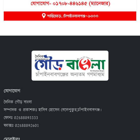
যোগাযোগ
দৈনিক গৌড় বাংলা
সম্পাদক ও প্রকাশকঃ হাসিব হোসেন বেলেপুকুর,চাঁপাইনবাবগঞ্জ।
ফোনঃ
02588893333
ফ্যাক্সঃ
02588892601
মোবাইলঃ