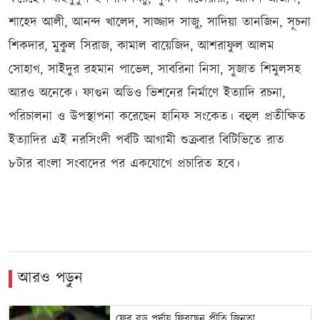
শাহেদ আলী, আনন্দ খালেদ, সাজ্জাদ সাজু, সাদিয়া তানজিন, সূচনা
শিকদার, মুকুল সিরাজ, কামাল বায়েজিদ, আশরাফুল আলম
সোহাগ, সাইদুর রহমান পাভেল, সাবরিনা নিসা, সুজাত শিমুলসহ
আরও অনেকে। ফাগুন অডিও ভিশনের নির্মাণে ইত্যাদি রচনা,
পরিচালনা ও উপস্থাপনা করেছেন হানিফ সংকেত। বহুল প্রতীক্ষিত
ইত্যাদির এই নরসিংদী পর্বটি আগামী শুক্রবার বিটিভিতে রাত
৮টার বাংলা সংবাদের পর একযোগে প্রচারিত হবে।
আরও পড়ুন
ফের বড় পর্দায় ফিরছেন প্রীতি জিনতা