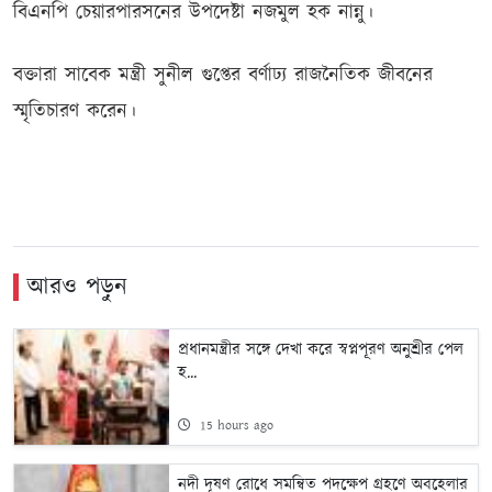
বিএনপি চেয়ারপারসনের উপদেষ্টা নজমুল হক নান্নু।
বক্তারা সাবেক মন্ত্রী সুনীল গুপ্তের বর্ণাঢ্য রাজনৈতিক জীবনের
স্মৃতিচারণ করেন।
আরও পড়ুন
প্রধানমন্ত্রীর সঙ্গে দেখা করে স্বপ্নপূরণ অনুশ্রীর পেল
হ...
15 hours ago
নদী দূষণ রোধে সমন্বিত পদক্ষেপ গ্রহণে অবহেলার