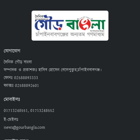
যোগাযোগ
দৈনিক গৌড় বাংলা
সম্পাদক ও প্রকাশকঃ হাসিব হোসেন বেলেপুকুর,চাঁপাইনবাবগঞ্জ।
ফোনঃ
02588893333
ফ্যাক্সঃ
02588892601
মোবাইলঃ
01713248551, 01713248552
ই-মেইলঃ
news@gourbangla.com