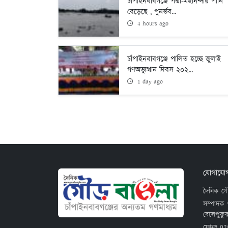
চাঁপাইনবাবগঞ্জে পদ্মা-মহানন্দায় পানি
বেড়েছে , পুনর্ভব...
4 hours ago
চাঁপাইনবাবগঞ্জে পালিত হচ্ছে জুলাই
গণঅভ্যুত্থান দিবস ২০২...
1 day ago
যোগাযো
দৈনিক গৌ
সম্পাদক 
বেলেপুকুর
ফোনঃ
02