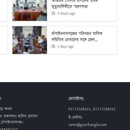
স্কাউটার গোলাম রশিদের প্রথম
মৃত্যুবার্ষিকীতে স্মরণসভা
5 hours ago
চাঁপাইনবাবগঞ্জের পরিবহন মালিক
সমিতির নেতাদের সঙ্গে জেল...
2 days ago
গ
মোবাইলঃ
ড় বাংলা
01713248551, 01713248552
ও প্রকাশকঃ হাসিব হোসেন
ই-মেইলঃ
,চাঁপাইনবাবগঞ্জ।
news@gourbangla.com
588893333