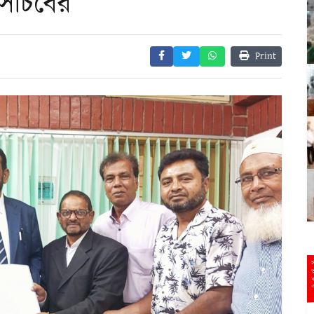
 সচিবের
Print